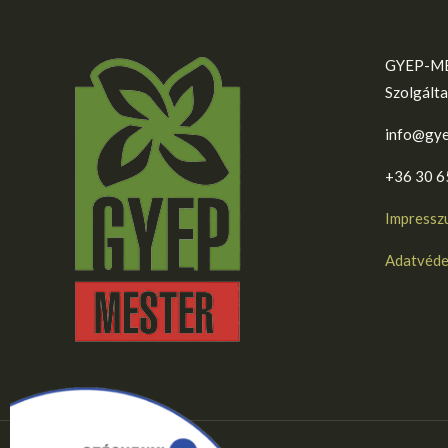
GYEP-ME
Szolgálta
info@gye
+36 30 6
Impressz
Adatvédel