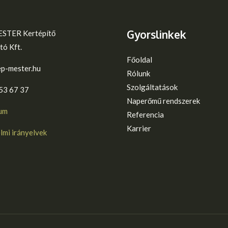
Gyorslinkek
STER Kertépítő
tó Kft.
Főoldal
p-mester.hu
Rólunk
Szolgáltatások
53 67 37​
Naperőmű rendszerek
um
Referencia
Karrier
mi irányelvek