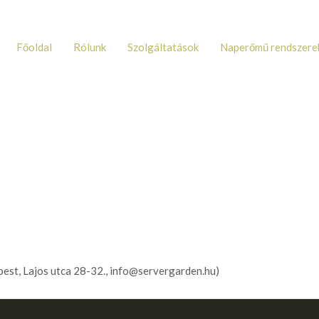
Főoldal
Rólunk
Szolgáltatások
Naperőmű rendszere
est, Lajos utca 28-32., info@servergarden.hu)